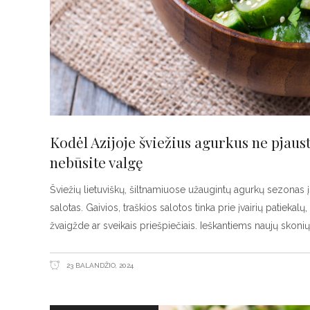
Kodėl Azijoje šviežius agurkus ne pjaust
nebūsite valgę
Šviežių lietuviškų, šiltnamiuose užaugintų agurkų sezonas įs
salotas. Gaivios, traškios salotos tinka prie įvairių patiekalų
žvaigžde ar sveikais priešpiečiais. Ieškantiems naujų skonių
23 BALANDŽIO, 2024