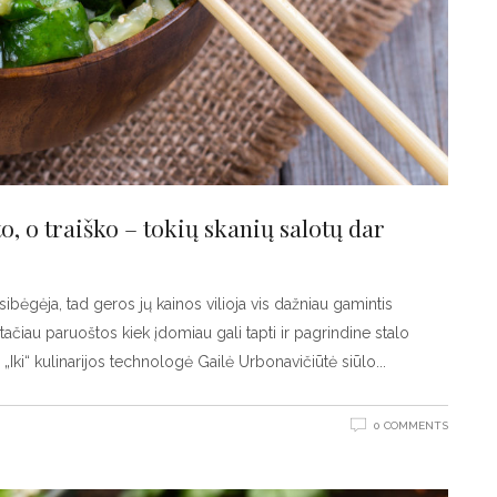
o, o traiško – tokių skanių salotų dar
ibėgėja, tad geros jų kainos vilioja vis dažniau gamintis
, tačiau paruoštos kiek įdomiau gali tapti ir pagrindine stalo
 „Iki“ kulinarijos technologė Gailė Urbonavičiūtė siūlo
0 COMMENTS