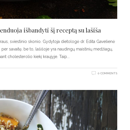
enduoja išbandyti šį receptą su lašiša
draus, sviestinio skonio. Gydytoja dietologė dr. Edita Gavelienė
per savaitę, be to, lašišoje yra naudingų maistinių medžiagų,
nt cholesterolio kiekį kraujyje. Taip
0 COMMENTS