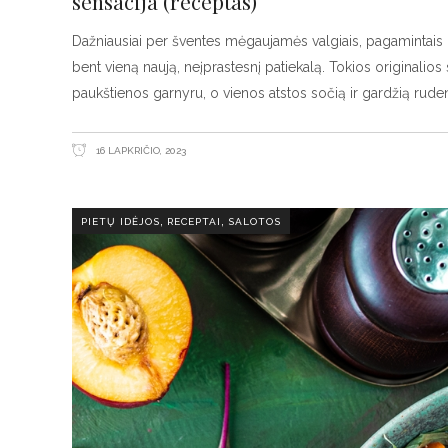
sensacija (receptas)
Dažniausiai per šventes mėgaujamės valgiais, pagamintais p
bent vieną naują, neįprastesnį patiekalą. Tokios originalios s
paukštienos garnyru, o vienos atstos sočią ir gardžią rude
16 LAPKRIČIO, 2023
,
,
PIETŲ IDĖJOS
RECEPTAI
SALOTOS