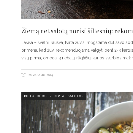
Žiemą net salotų norisi šiltesnių: rekom
Lašiša – švelni, rausva, tvirta žuvis, mėgstama dėl savo so
primena, kad žuvį rekomenduojama valgyti bent 2-3 kartus 
visų pirma, omega-3 riebalų rūgščių, kurios svarbios mažina
20 VASARIO, 2024
,
,
PIETŲ IDĖJOS
RECEPTAI
SALOTOS