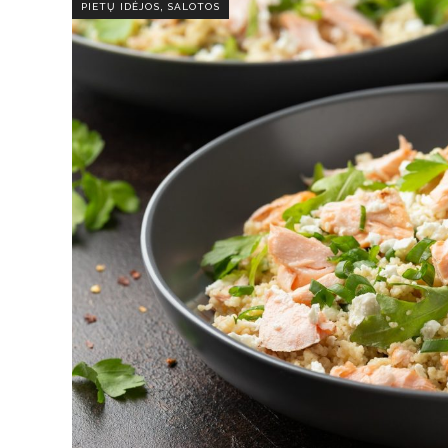
,
PIETŲ IDĖJOS
SALOTOS