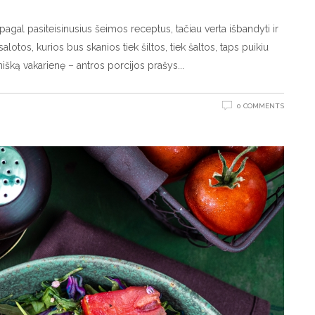
agal pasiteisinusius šeimos receptus, tačiau verta išbandyti ir
alotos, kurios bus skanios tiek šiltos, tiek šaltos, taps puikiu
nišką vakarienę – antros porcijos prašys
0 COMMENTS