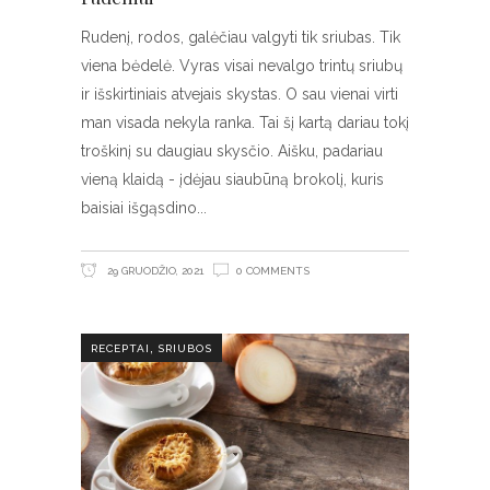
Rudenį, rodos, galėčiau valgyti tik sriubas. Tik
viena bėdelė. Vyras visai nevalgo trintų sriubų
ir išskirtiniais atvejais skystas. O sau vienai virti
man visada nekyla ranka. Tai šį kartą dariau tokį
troškinį su daugiau skysčio. Aišku, padariau
vieną klaidą - įdėjau siaubūną brokolį, kuris
baisiai išgąsdino
29 GRUODŽIO, 2021
0 COMMENTS
,
RECEPTAI
SRIUBOS