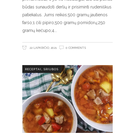
būdas sunaudoti derlių ir prisiminti rudeniškus
patiekalus. Jums reikės:500 gramų jautienos
faršo;1 čili pipiro;500 gramų pomidorų;250
gramų kečupo;4
22 LAPKRIČIO, 2021
0 COMMENTS
,
RECEPTAI
SRIUBOS