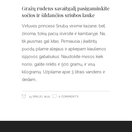
Gražų rudens savaitgalį pasigaminkite
sočios ir šildančios sriubos lauke
Virtuvės princesė Sriubą virėme kazane, bet,
žinoma, tokią pačią išvirsite ir kambaryje. Na,
tik jausmas gal kitas. Pirmiausia į įkaitintą
puodą pilame aliejaus ir apkepam kiaulienos
išpjovos gabaliukus. Naudokite mėsos kiek
norisi, galite rinktis ir 500 gramų, ir visą
kilogramą. Užpilame apie 3 litrais vandens ir
dedam
13 SPALIO, 2021
0 COMMENTS