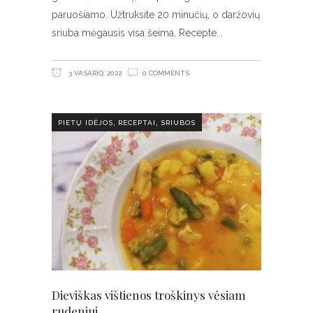
paruošiamo. Užtruksite 20 minučių, o daržovių
sriuba mėgausis visa šeima. Recepte
3 VASARIO, 2022
0 COMMENTS
,
,
PIETŲ IDĖJOS
RECEPTAI
SRIUBOS
Dieviškas vištienos troškinys vėsiam
rudeniui