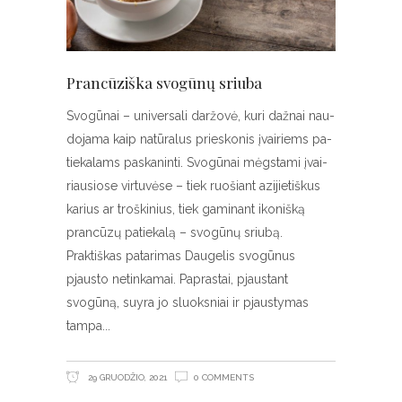
Pran­cū­ziš­ka svo­gū­nų sriu­ba
Svo­gū­nai – uni­ver­sa­li dar­žo­vė, ku­ri daž­nai nau­
do­ja­ma kaip na­tū­ra­lus prie­sko­nis įvai­riems pa­
tie­ka­lams pa­ska­nin­ti. Svo­gū­nai mėgs­ta­mi įvai­
riau­sio­se vir­tu­vė­se – tiek ruo­šiant azi­jie­tiš­kus
ka­rius ar troš­ki­nius, tiek ga­mi­nant iko­niš­ką
pran­cū­zų pa­tie­ka­lą – svo­gū­nų sriu­bą.
Praktiškas patarimas Daugelis svogūnus
pjausto netinkamai. Paprastai, pjaustant
svogūną, suyra jo sluoksniai ir pjaustymas
tampa
29 GRUODŽIO, 2021
0 COMMENTS