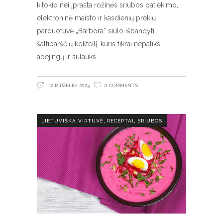
kitokio nei įprasta rožinės sriubos patiekimo,
elektroninė maisto ir kasdienių prekių
parduotuvė „Barbora“ siūlo išbandyti
šaltibarščių kokteilį, kuris tikrai nepaliks
abejingų ir sulauks
12 BIRŽELIO, 2023
0 COMMENTS
,
,
LIETUVIŠKA VIRTUVĖ
RECEPTAI
SRIUBOS