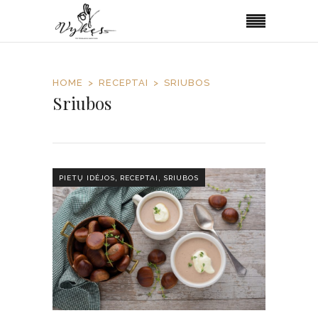
HOME
RECEPTAI
SRIUBOS
Sriubos
,
,
PIETŲ IDĖJOS
RECEPTAI
SRIUBOS