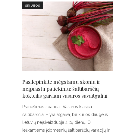
SRIUBOS
Pasilepinkite mėgstamu skoniu ir
neįprastu patiekimu: šaltibarščių
kokteilis gaiviam vasaros savaitgaliui
Pranešimas spaudai. Vasaros klasika –
šaltibarščiai – yra atgaiva, be kurios daugelis
lietuvių neįsivaizduoja šiltų dienų. O
ieškantiems įdomesnių šaltibarščių variacijų ir