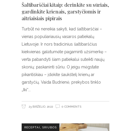
Šaltibarščiai kitaip: derinkite su sūriais,
gardinkite krienais, garstyčiomis ir
aitriaisiais pipirais
Turbūt nė nereikia sakyti, kad šaltibarščiai –
vienas populiariausių vasaros patiekalų
Lietuvoje. Ir nors tradicinius šaltibarščius
kiekvienas galėtumėte pagaminti užsimerkę –
verta pabandyti šiam patiekalui suteikti naujų
skonių: paskaninti sūriu. O jeigu mėgstate
pikantiškiau – įdėkite šaukštelį krienų ar
garstyčių. Vaida Budrienė, prekybos tinklo
„Iki“
23 BIRŽELIO, 2022
0 COMMENTS
,
RECEPTAI
SRIUBOS