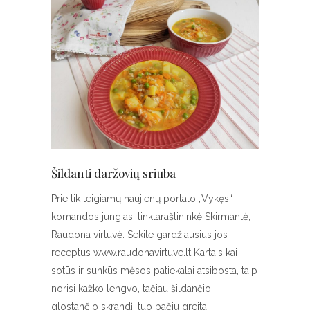
Šildanti daržovių sriuba
Prie tik teigiamų naujienų portalo „Vykęs“
komandos jungiasi tinklaraštininkė Skirmantė,
Raudona virtuvė. Sekite gardžiausius jos
receptus www.raudonavirtuve.lt Kartais kai
sotūs ir sunkūs mėsos patiekalai atsibosta, taip
norisi kažko lengvo, tačiau šildančio,
glostančio skrandį, tuo pačiu greitai