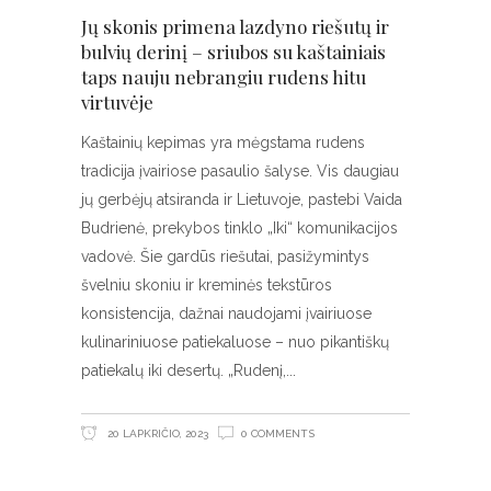
Jų skonis primena lazdyno riešutų ir
bulvių derinį – sriubos su kaštainiais
taps nauju nebrangiu rudens hitu
virtuvėje
Kaštainių kepimas yra mėgstama rudens
tradicija įvairiose pasaulio šalyse. Vis daugiau
jų gerbėjų atsiranda ir Lietuvoje, pastebi Vaida
Budrienė, prekybos tinklo „Iki“ komunikacijos
vadovė. Šie gardūs riešutai, pasižymintys
švelniu skoniu ir kreminės tekstūros
konsistencija, dažnai naudojami įvairiuose
kulinariniuose patiekaluose – nuo pikantiškų
patiekalų iki desertų. „Rudenį,
20 LAPKRIČIO, 2023
0 COMMENTS