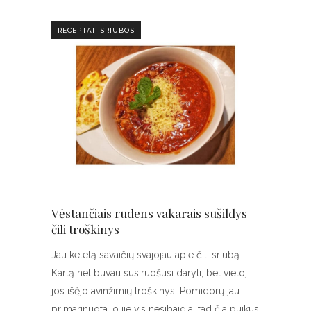
,
RECEPTAI
SRIUBOS
Vėstančiais rudens vakarais sušildys
čili troškinys
Jau keletą savaičių svajojau apie čili sriubą.
Kartą net buvau susiruošusi daryti, bet vietoj
jos išėjo avinžirnių troškinys. Pomidorų jau
primarinuota, o jie vis nesibaigia, tad čia puikus