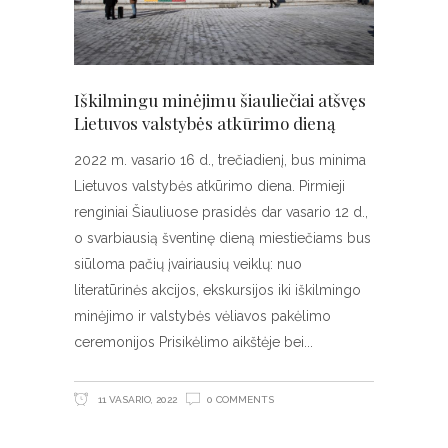
Iškilmingu minėjimu šiauliečiai atšvęs
Lietuvos valstybės atkūrimo dieną
2022 m. vasario 16 d., trečiadienį, bus minima
Lietuvos valstybės atkūrimo diena. Pirmieji
renginiai Šiauliuose prasidės dar vasario 12 d.,
o svarbiausią šventinę dieną miestiečiams bus
siūloma pačių įvairiausių veiklų: nuo
literatūrinės akcijos, ekskursijos iki iškilmingo
minėjimo ir valstybės vėliavos pakėlimo
ceremonijos Prisikėlimo aikštėje bei
11 VASARIO, 2022
0 COMMENTS