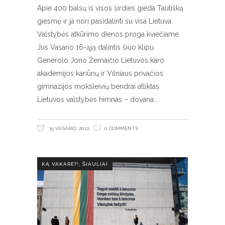
Apie 400 balsų iš visos širdies gieda Tautišką
giesmę ir ja nori pasidalinti su visa Lietuva.
Valstybės atkūrimo dienos proga kviečiame
Jus Vasario 16-ąją dalintis šiuo klipu.
Generolo Jono Žemaičio Lietuvos karo
akademijos kariūnų ir Vilniaus privačios
gimnazijos moksleivių bendrai atliktas
Lietuvos valstybės himnas – dovana
15 VASARIO, 2022
0 COMMENTS
,
KĄ VAKARE?!
ŠIAULIAI