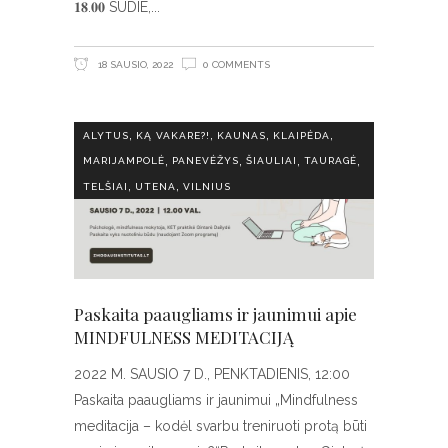
𝟏𝟖.𝟎𝟎 SUDIE,
18 SAUSIO, 2022
0 COMMENTS
,
,
,
,
ALYTUS
KĄ VAKARE?!
KAUNAS
KLAIPĖDA
,
,
,
,
MARIJAMPOLĖ
PANEVĖŽYS
ŠIAULIAI
TAURAGĖ
,
,
TELŠIAI
UTENA
VILNIUS
Paskaita paaugliams ir jaunimui apie
MINDFULNESS MEDITACIJĄ
2022 M. SAUSIO 7 D., PENKTADIENIS, 12:00
Paskaita paaugliams ir jaunimui „Mindfulness
meditacija – kodėl svarbu treniruoti protą būti