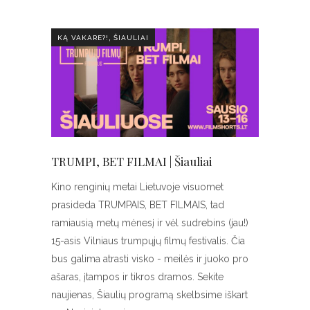
,
KĄ VAKARE?!
ŠIAULIAI
TRUMPI, BET FILMAI | Šiauliai
Kino renginių metai Lietuvoje visuomet
prasideda TRUMPAIS, BET FILMAIS, tad
ramiausią metų mėnesį ir vėl sudrebins (jau!)
15-asis Vilniaus trumpųjų filmų festivalis. Čia
bus galima atrasti visko - meilės ir juoko pro
ašaras, įtampos ir tikros dramos. Sekite
naujienas, Šiaulių programą skelbsime iškart