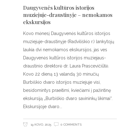
Daugyvenės kultūros istorijos
muziejuje-draustinyje – nemokamos
ekskursijos
Kovo mėnesį Daugyvenės kultūros istorijos
muziejuje-draustinyje (Radviliškio r.) lankytojų
laukia dvi nemokamos ekskursijos, jas ves
Daugyvenės kultūros istorijos muziejaus-
draustinio direktorė dr. Laura Prascevičiūtė.
Kovo 22 dieną 13 valandą 30 minučių
Burbiškio dvaro istorijos muziejuje visi,
besidomintys praeitimi, kviečiami į pažintinę
ekskursiją „Burbiškio dvaro savininkų likimai“.
Ekskursijoje dvaro
19 KOVO, 2025
0 COMMENTS