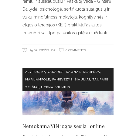
ramiu ir susikaupusiu?“Paskaitą veda - Gintarė
Dailydė, psichologė, sertifikuota suaugusių ir
vaikų mindfulness mokytoja, kognityvinės ir
elgesio terapijos (KET) praktikė.Paskaitos
trukmė: 1 val. (po paskaitos galėsite užduoti
29 GRUODŽIO, 2021
0 COMMENTS
,
,
,
,
ALYTUS
KĄ VAKARE?!
KAUNAS
KLAIPĖDA
,
,
,
,
MARIJAMPOLĖ
PANEVĖŽYS
ŠIAULIAI
TAURAGĖ
,
,
TELŠIAI
UTENA
VILNIUS
Nemokama YIN jogos sesija | online