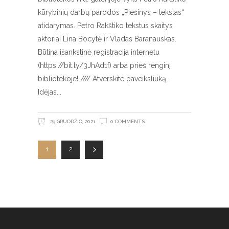
kūrybinių darbų parodos „Piešinys – tekstas“
atidarymas. Petro Rakštiko tekstus skaitys
aktoriai Lina Bocytė ir Vladas Baranauskas.
Būtina išankstinė registracija internetu
(https://bit.ly/3JhAd1f) arba prieš renginį
bibliotekoje! //// Atverskite paveiksliuką…
Idėjas
29 GRUODŽIO, 2021
0 COMMENTS
1
2