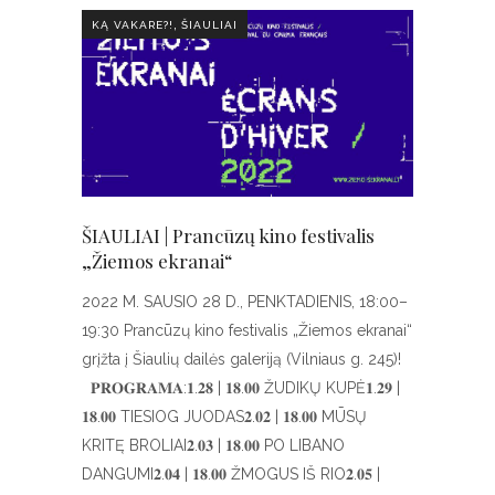
,
KĄ VAKARE?!
ŠIAULIAI
ŠIAULIAI | Prancūzų kino festivalis
„Žiemos ekranai“
2022 M. SAUSIO 28 D., PENKTADIENIS, 18:00–
19:30 Prancūzų kino festivalis „Žiemos ekranai“
grįžta į Šiaulių dailės galeriją (Vilniaus g. 245)!
𝐏𝐑𝐎𝐆𝐑𝐀𝐌𝐀:𝟏.𝟐𝟖 | 𝟏𝟖.𝟎𝟎 ŽUDIKŲ KUPĖ𝟏.𝟐𝟗 |
𝟏𝟖.𝟎𝟎 TIESIOG JUODAS𝟐.𝟎𝟐 | 𝟏𝟖.𝟎𝟎 MŪSŲ
KRITĘ BROLIAI𝟐.𝟎𝟑 | 𝟏𝟖.𝟎𝟎 PO LIBANO
DANGUMI𝟐.𝟎𝟒 | 𝟏𝟖.𝟎𝟎 ŽMOGUS IŠ RIO𝟐.𝟎𝟓 |