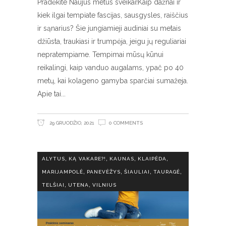
Pradėkite Naujus metus sveikai!Kaip dažnai ir
kiek ilgai tempiate fascijas, sausgysles, raiščius
ir sąnarius? Šie jungiamieji audiniai su metais
džiūsta, traukiasi ir trumpėja, jeigu jų reguliariai
nepratempiame. Tempimai mūsų kūnui
reikalingi, kaip vanduo augalams, ypač po 40
metų, kai kolageno gamyba sparčiai sumažeja.
Apie tai
29 GRUODŽIO, 2021
0 COMMENTS
,
,
,
,
ALYTUS
KĄ VAKARE?!
KAUNAS
KLAIPĖDA
,
,
,
,
MARIJAMPOLĖ
PANEVĖŽYS
ŠIAULIAI
TAURAGĖ
,
,
TELŠIAI
UTENA
VILNIUS