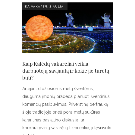
,
KĄ VAKARE?!
ŠIAULIAI
Kaip Kalėdų vakarėliai veikia
darbuotojų savijautą ir kokie jie turėtų
būti?
Artėjant didžiosioms metų šventėms,
dauguma įmonių pradeda planuoti šventinius
komandų pasibuvimus. Priverstinę pertrauką
šioje tradicijoje prieš porą metų sukūręs
karantinas paskatino diskusiją, ar
korporatyvinių vakarėlių tikrai reikia, ji tęsiasi iki