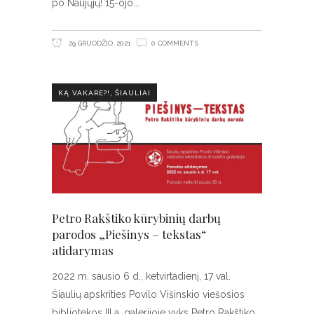
po Naujųjų! 15-ojo
29 GRUODŽIO, 2021
0 COMMENTS
,
KĄ VAKARE?!
ŠIAULIAI
Petro Rakštiko kūrybinių darbų
parodos „Piešinys – tekstas“
atidarymas
2022 m. sausio 6 d., ketvirtadienį, 17 val.
Šiaulių apskrities Povilo Višinskio viešosios
bibliotekos III a. galerijoje vyks Petro Rakštiko