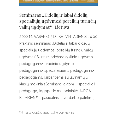
Seminaras „Didelių ir labai didelių
specialiųjų ugdymosi poreikių turinčių
vaikų ugdymas“ | Lietuva
2022 M. VASARIO 3 D., KETVIRTADIENIS, 14:00
Praktinis seminaras „Didelių ir labai didelių
specialiųjų ugdymosi poreikių turinčių vaikų
ugdymas“Skirtas:• priešmokyklinio ugdymo
pedagogams• pradinio ugdymo
pedagogams• specialiesiems pedagogams•
pedagogams, dirbantiems su lavinamųjų
klasių mokiniaisSeminaro lektorė – specialioji
pedagogė, logopedė metodininkė JURGA
KLIMKIENĖ – pasidalins savo darbo patirtimi,
29 GRUODŽIO, 2021
0 COMMENTS