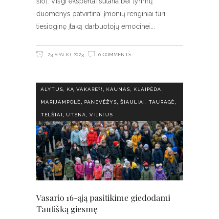
šiol. Visgi ekspertai sutaria bei tyrimų
duomenys patvirtina: įmonių renginiai turi
tiesioginę įtaką darbuotojų emocinei
23 SPALIO, 2023
0 COMMENTS
,
,
,
,
ALYTUS
KĄ VAKARE?!
KAUNAS
KLAIPĖDA
,
,
,
,
MARIJAMPOLĖ
PANEVĖŽYS
ŠIAULIAI
TAURAGĖ
,
,
TELŠIAI
UTENA
VILNIUS
Vasario 16-ąją pasitikime giedodami
Tautišką giesmę