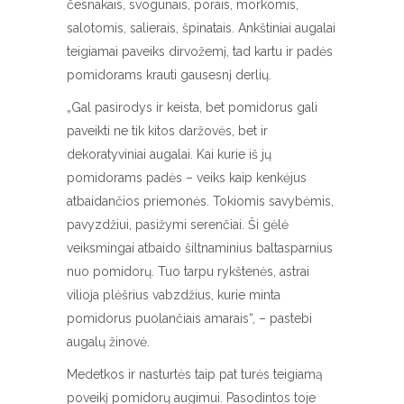
česnakais, svogūnais, porais, morkomis,
salotomis, salierais, špinatais. Ankštiniai augalai
teigiamai paveiks dirvožemį, tad kartu ir padės
pomidorams krauti gausesnį derlių.
„Gal pasirodys ir keista, bet pomidorus gali
paveikti ne tik kitos daržovės, bet ir
dekoratyviniai augalai. Kai kurie iš jų
pomidorams padės – veiks kaip kenkėjus
atbaidančios priemonės. Tokiomis savybėmis,
pavyzdžiui, pasižymi serenčiai. Ši gėlė
veiksmingai atbaido šiltnaminius baltasparnius
nuo pomidorų. Tuo tarpu rykštenės, astrai
vilioja plėšrius vabzdžius, kurie minta
pomidorus puolančiais amarais“, – pastebi
augalų žinovė.
Medetkos ir nasturtės taip pat turės teigiamą
poveikį pomidorų augimui. Pasodintos toje