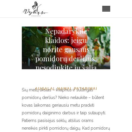
Nepadarykite
klaidos: jeigu
norite gausaus
pomidorų derliaus,
nesodinkite jų šalia
kai kurių daržovių
AUGALAI
,
NAMAI
,
PATARIMAI
Šių metų tikslas – kvapnus ir sultingas
pomidorų derlius? Nieko nelaukite – būtent
kovas laikomas geriausiu metu pradėti
pomidorų daiginimo darbus ir taip sutaupyti.
Patiems pasisėjus sėklų, atšilus orams
nereikės pirkti pomidorų daigų. Kad pomidorų