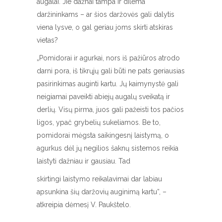
augalai. Jie dažnai tampa ir dilema
daržininkams – ar šios daržovės gali dalytis
viena lysve, o gal geriau joms skirti atskiras
vietas?
„Pomidorai ir agurkai, nors iš pažiūros atrodo
darni pora, iš tikrųjų gali būti ne pats geriausias
pasirinkimas auginti kartu. Jų kaimynystė gali
neigiamai paveikti abiejų augalų sveikatą ir
derlių. Visų pirma, juos gali pažeisti tos pačios
ligos, ypač grybelių sukeliamos. Be to,
pomidorai mėgsta saikingesnį laistymą, o
agurkus dėl jų negilios šaknų sistemos reikia
laistyti dažniau ir gausiau. Tad
skirtingi laistymo reikalavimai dar labiau
apsunkina šių daržovių auginimą kartu“, –
atkreipia dėmesį V. Paukštelo.