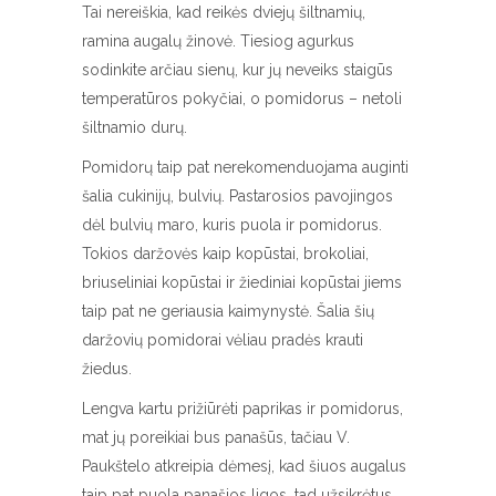
Tai nereiškia, kad reikės dviejų šiltnamių,
ramina augalų žinovė. Tiesiog agurkus
sodinkite arčiau sienų, kur jų neveiks staigūs
temperatūros pokyčiai, o pomidorus – netoli
šiltnamio durų.
Pomidorų taip pat nerekomenduojama auginti
šalia cukinijų, bulvių. Pastarosios pavojingos
dėl bulvių maro, kuris puola ir pomidorus.
Tokios daržovės kaip kopūstai, brokoliai,
briuseliniai kopūstai ir žiediniai kopūstai jiems
taip pat ne geriausia kaimynystė. Šalia šių
daržovių pomidorai vėliau pradės krauti
žiedus.
Lengva kartu prižiūrėti paprikas ir pomidorus,
mat jų poreikiai bus panašūs, tačiau V.
Paukštelo atkreipia dėmesį, kad šiuos augalus
taip pat puola panašios ligos, tad užsikrėtus