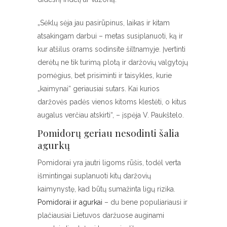
„Sėklų sėja jau pasirūpinus, laikas ir kitam
atsakingam darbui – metas susiplanuoti, ką ir
kur atšilus orams sodinsite šiltnamyje. Įvertinti
derėtų ne tik turimą plotą ir daržovių valgytojų
pomėgius, bet prisiminti ir taisykles, kurie
„kaimynai“ geriausiai sutars. Kai kurios
daržovės padės vienos kitoms klestėti, o kitus
augalus verčiau atskirti“, – įspėja V. Paukštelo.
Pomidorų geriau nesodinti šalia
agurkų
Pomidorai yra jautri ligoms rūšis, todėl verta
išmintingai suplanuoti kitų daržovių
kaimynystę, kad būtų sumažinta ligų rizika.
Pomidorai ir agurkai
– du bene populiariausi ir
plačiausiai Lietuvos daržuose auginami