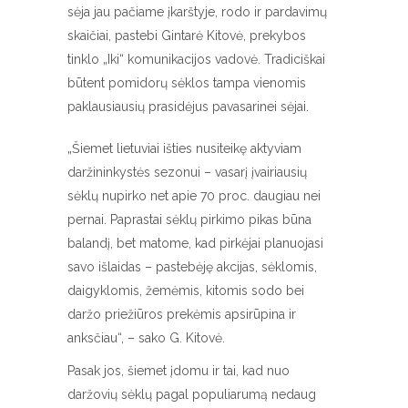
sėja jau pačiame įkarštyje, rodo ir pardavimų
skaičiai, pastebi Gintarė Kitovė, prekybos
tinklo „Iki“ komunikacijos vadovė. Tradiciškai
būtent pomidorų sėklos tampa vienomis
paklausiausių prasidėjus pavasarinei sėjai.
„Šiemet lietuviai išties nusiteikę aktyviam
daržininkystės sezonui – vasarį įvairiausių
sėklų nupirko net apie 70 proc. daugiau nei
pernai. Paprastai sėklų pirkimo pikas būna
balandį, bet matome, kad pirkėjai planuojasi
savo išlaidas – pastebėję akcijas, sėklomis,
daigyklomis, žemėmis, kitomis sodo bei
daržo priežiūros prekėmis apsirūpina ir
anksčiau“, – sako G. Kitovė.
Pasak jos, šiemet įdomu ir tai, kad nuo
daržovių sėklų pagal populiarumą nedaug