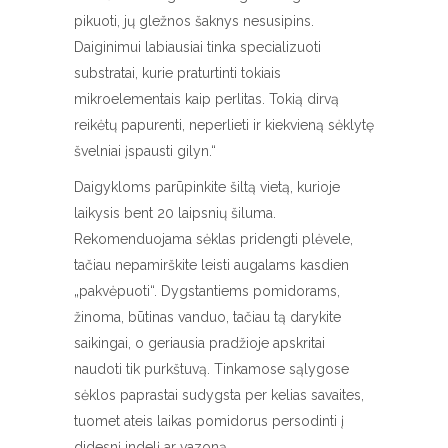
pikuoti, jų gležnos šaknys nesusipins.
Daiginimui labiausiai tinka specializuoti
substratai, kurie praturtinti tokiais
mikroelementais kaip perlitas. Tokią dirvą
reikėtų papurenti, neperlieti ir kiekvieną sėklytę
švelniai įspausti gilyn.“
Daigykloms parūpinkite šiltą vietą, kurioje
laikysis bent 20 laipsnių šiluma.
Rekomenduojama sėklas pridengti plėvele,
tačiau nepamirškite leisti augalams kasdien
„pakvėpuoti“. Dygstantiems pomidorams,
žinoma, būtinas vanduo, tačiau tą darykite
saikingai, o geriausia pradžioje apskritai
naudoti tik purkštuvą. Tinkamose sąlygose
sėklos paprastai sudygsta per kelias savaites,
tuomet ateis laikas pomidorus persodinti į
didesnį indelį ar vazoną.