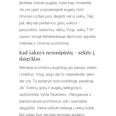
atsilieka žoliniai augalai, tokie kaip miskantai.
Jie yra ypač populiarėjanti augalų rūšis,
žmonės ryžtasi juos daiginti net iš sėklų. Taip
pat, aktyviai perkamos gėlių sėklos –
pavyzdžiui, nasturčių, ratilių. Visgi, sėklų TOP
sąrašo viršuje tebekaraliauja daržovės: agurkai,
ridikėliai ir, žinoma, pomidorai.
Kad šaknys nesusipintų – sėkite į
daigyklas
Nemažai pomidorų augintojų jau pasėjo sėklas
į indelius. Visgi, jeigu dar to nepadarėte, laiko
dar yra. Tą padaryti nėra sudėtinga, pasakoja
„Iki“ Šviežių gėlių ir augalų kategorijos
vadybininkė Vesta Paukštelo: „Patogiausia ir
paprasčiausia pomidorus sėti į specialias
daigyklas. Viena sėklytė keliauja į vieną indelį,
tad vėliau bus gerokai lengviau augalus