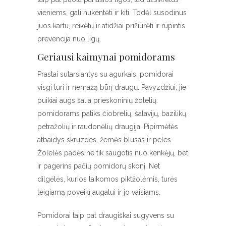
vieniems, gali nukentėti ir kiti. Todėl susodinus
juos kartu, reikėtų ir atidžiai prižiūrėti ir rūpintis
prevencija nuo ligų.
Geriausi kaimynai pomidorams
Prastai sutarsiantys su agurkais, pomidorai
visgi turi ir nemažą būrį draugų. Pavyzdžiui, jie
puikiai augs šalia prieskoninių žolelių:
pomidorams patiks čiobrelių, šalavijų, bazilikų,
petražolių ir raudonėlių draugija. Pipirmėtės
atbaidys skruzdes, žemės blusas ir peles.
Žolelės padės ne tik saugotis nuo kenkėjų, bet
ir pagerins pačių pomidorų skonį. Net
dilgėlės, kurios laikomos piktžolėmis, turės
teigiamą poveikį augalui ir jo vaisiams.
Pomidorai taip pat draugiškai sugyvens su