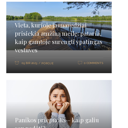
Vieta, kurioje jaunavedžiai
prisiekia amžiną meilę: pataria,
kaip gamtoje surengti ypatingas
vestuves
05 BIR 2023
0 COMMENTS
POROJE
Panikos priepuolis – kaip galiu
sau padėti?