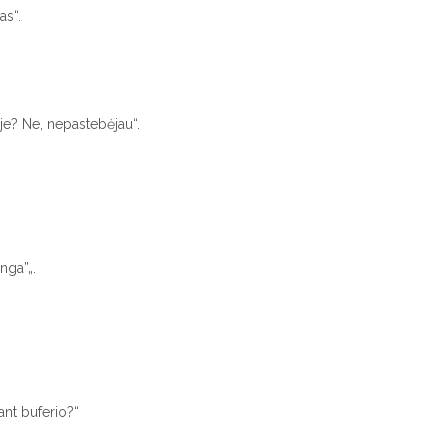
as“.
e? Ne, nepastebėjau“.
nga”„.
ant buferio?“