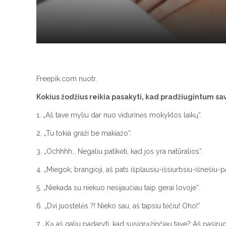
Freepik.com nuotr.
Kokius žodžius reikia pasakyti, kad pradžiugintum s
1. „Aš tave myliu dar nuo vidurinės mokyklos laikų“.
2. „Tu tokia graži be makiažo“.
3. „Ochhhh… Negaliu patikėti, kad jos yra natūralios“.
4. „Miegok, brangioji, aš pats išplausiu-išsiurbsiu-išnešiu-pa
5. „Niekada su niekuo nesijaučiau taip gerai lovoje“.
6. „Dvi juostelės ?! Nieko sau, aš tapsiu tėčiu! Oho!“
7. „Ką aš galiu padaryti, kad susigrąžinčiau tave? Aš pasiru