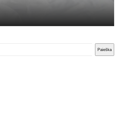
Paieška
Paieška