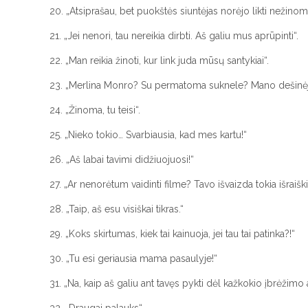
20. „Atsiprašau, bet puokštės siuntėjas norėjo likti nežinom
21. „Jei nenori, tau nereikia dirbti. Aš galiu mus aprūpinti“.
22. „Man reikia žinoti, kur link juda mūsų santykiai“.
23. „Merlina Monro? Su permatoma suknele? Mano dešinėj
24. „Žinoma, tu teisi“.
25. „Nieko tokio… Svarbiausia, kad mes kartu!“
26. „Aš labai tavimi didžiuojuosi!“
27. „Ar nenorėtum vaidinti filme? Tavo išvaizda tokia išraiški
28. „Taip, aš esu visiškai tikras.“
29. „Koks skirtumas, kiek tai kainuoja, jei tau tai patinka?!“
30. „Tu esi geriausia mama pasaulyje!“
31. „Na, kaip aš galiu ant tavęs pykti dėl kažkokio įbrėžimo 