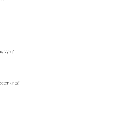
ų vyrų.“
atenkinta!“