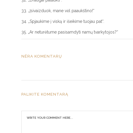
32. „Draugai palauks“.
33. „Įsivaizduok, mane vėl paaukštino!“
34. „Spjaukime į viską ir išeikime tuojau pat“.
35. „Ar neturėtume pasisamdyti namų tvarkytojos?“
NĖRA KOMENTARŲ
PALIKITE KOMENTARĄ