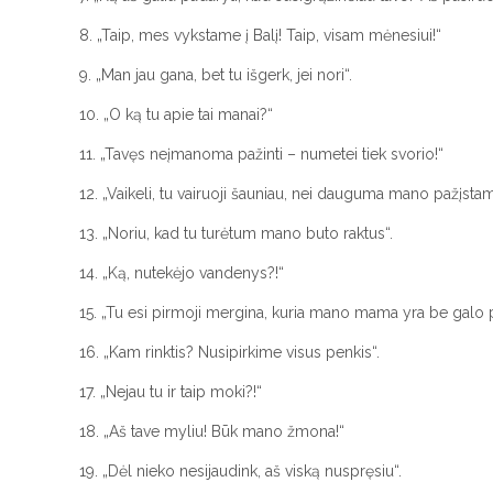
8. „Taip, mes vykstame į Balį! Taip, visam mėnesiui!“
9. „Man jau gana, bet tu išgerk, jei nori“.
10. „O ką tu apie tai manai?“
11. „Tavęs neįmanoma pažinti – numetei tiek svorio!“
12. „Vaikeli, tu vairuoji šauniau, nei dauguma mano pažįstam
13. „Noriu, kad tu turėtum mano buto raktus“.
14. „Ką, nutekėjo vandenys?!“
15. „Tu esi pirmoji mergina, kuria mano mama yra be galo p
16. „Kam rinktis? Nusipirkime visus penkis“.
17. „Nejau tu ir taip moki?!“
18. „Aš tave myliu! Būk mano žmona!“
19. „Dėl nieko nesijaudink, aš viską nuspręsiu“.