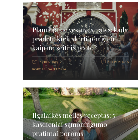
Planuojame vestuves patys: kada
pradėti, kiek skirti pinigų ir
kaip neišeiti iš proto?
04 KOV 2024
0 COMMENTS
POROJE
,
SANTYKIAI
Ilgalaikės meilės receptas: 5
kasdieniai sąmoningumo
pratimai poroms