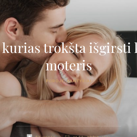
, kurias trokšta išgirsti
moteris
POROJE
,
SANTYKIAI
BY