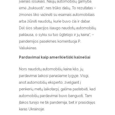
įvairiais iššūkiais. Naujų automobilių gamyba
ėmė „buksuoti“, nes trūko dalių. To rezultatas –
žmonės liko važinėti su esamais automobiliais
arba žiūrėti naudotų, kurie buvo čia ir dabar.
Dėl šios situacijos išaugo naudotų automobilių
paklausa, o sykiu su tuo ūgtelėjo ir jų kaina“, –
pandemijos pasekmes komentuoja P.
Valiukėnas.
Pardavimai kaip amerikietiški kalneliai
Nors naudotų automobilių kaina kilo, jų
pardavimai laikosi panašiame lygyje. Visgi,
anot automobilių eksperto, žvelgiant į
penkerių metų laikotarpį, galima pastebėti, kad
automobilių pardavimai buvo banguoti. Tam
įtakos turėjo ne tik pandemija, bet ir prasidėjęs
karas Ukrainoje.