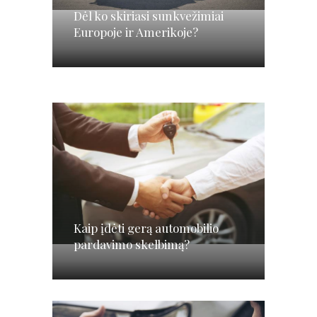
Dėl ko skiriasi sunkvežimiai
Europoje ir Amerikoje?
Kaip įdėti gerą automobilio
pardavimo skelbimą?