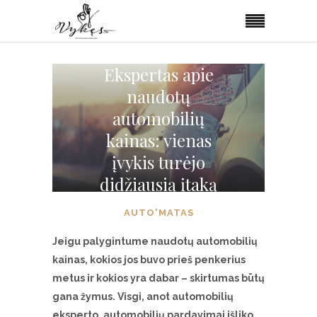
Ekspertas apie
naudotų
automobilių
kainas: vienas
įvykis turėjo
didžiausią įtaką
AUTO'MATAS
Jeigu palygintume naudotų automobilių
kainas, kokios jos buvo prieš penkerius
metus ir kokios yra dabar – skirtumas būtų
gana žymus. Visgi, anot automobilių
eksperto, automobilių pardavimai išliko