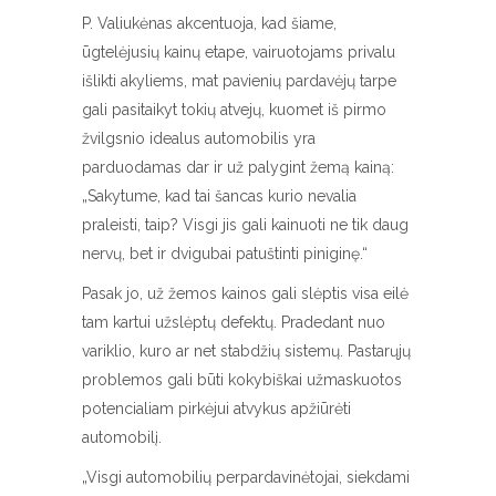
P. Valiukėnas akcentuoja, kad šiame,
ūgtelėjusių kainų etape, vairuotojams privalu
išlikti akyliems, mat pavienių pardavėjų tarpe
gali pasitaikyt tokių atvejų, kuomet iš pirmo
žvilgsnio idealus automobilis yra
parduodamas dar ir už palygint žemą kainą:
„Sakytume, kad tai šancas kurio nevalia
praleisti, taip? Visgi jis gali kainuoti ne tik daug
nervų, bet ir dvigubai patuštinti piniginę.“
Pasak jo, už žemos kainos gali slėptis visa eilė
tam kartui užslėptų defektų. Pradedant nuo
variklio, kuro ar net stabdžių sistemų. Pastarųjų
problemos gali būti kokybiškai užmaskuotos
potencialiam pirkėjui atvykus apžiūrėti
automobilį.
„Visgi automobilių perpardavinėtojai, siekdami