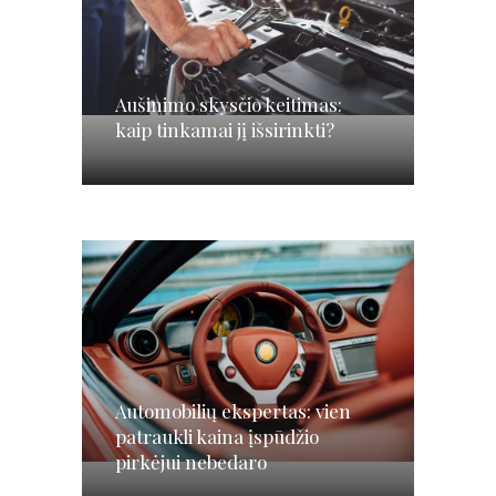
Aušinimo skysčio keitimas:
kaip tinkamai jį išsirinkti?
Automobilių ekspertas: vien
patraukli kaina įspūdžio
pirkėjui nebedaro