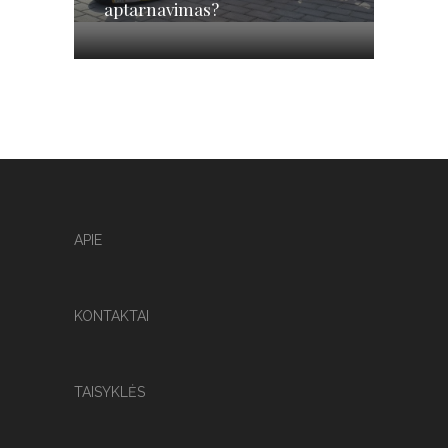
aptarnavimas?
APIE
KONTAKTAI
TAISYKLĖS