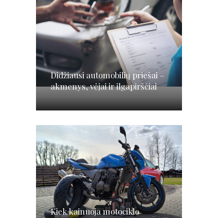
Didžiausi automobilių priešai –
akmenys, vėjai ir ilgapirščiai
Kiek kainuoja motociklo