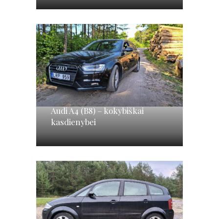
Audi A4 (B8) – kokybiškai
kasdienybei