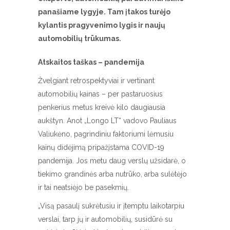
panašiame lygyje. Tam įtakos turėjo
kylantis pragyvenimo lygis ir naujų
automobilių trūkumas.
Atskaitos taškas – pandemija
Žvelgiant retrospektyviai ir vertinant
automobilių kainas – per pastaruosius
penkerius metus kreivė kilo daugiausia
aukštyn. Anot „Longo LT“ vadovo Pauliaus
Valiukėno, pagrindiniu faktoriumi lėmusiu
kainų didėjimą pripažįstama COVID-19
pandemija. Jos metu daug verslų užsidarė, o
tiekimo grandinės arba nutrūko, arba sulėtėjo
ir tai neatsiėjo be pasekmių.
„Visą pasaulį sukrėtusiu ir įtemptu laikotarpiu
verslai, tarp jų ir automobilių, susidūrė su