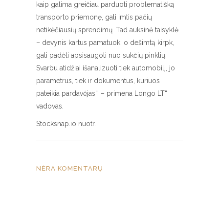
kaip galima greičiau parduoti problematišką
transporto priemonę, gali imtis pačių
netikėčiausių sprendimų. Tad auksinė taisyklė
– devynis kartus pamatuok, o dešimtą kirpk,
gali padėti apsisaugoti nuo sukčių pinklių.
Svarbu atidžiai išanalizuoti tiek automobilį, jo
parametrus, tiek ir dokumentus, kuriuos
pateikia pardavėjas“, – primena Longo LT“
vadovas.
Stocksnap.io nuotr.
NĖRA KOMENTARŲ