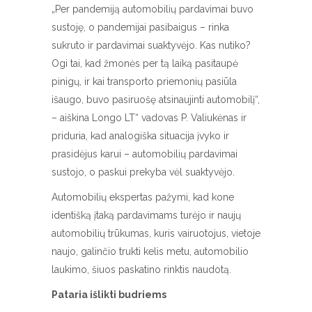
„Per pandemiją automobilių pardavimai buvo
sustoję, o pandemijai pasibaigus – rinka
sukruto ir pardavimai suaktyvėjo. Kas nutiko?
Ogi tai, kad žmonės per tą laiką pasitaupė
pinigų, ir kai transporto priemonių pasiūla
išaugo, buvo pasiruošę atsinaujinti automobilį“,
– aiškina Longo LT“ vadovas P. Valiukėnas ir
priduria, kad analogiška situacija įvyko ir
prasidėjus karui – automobilių pardavimai
sustojo, o paskui prekyba vėl suaktyvėjo.
Automobilių ekspertas pažymi, kad kone
identišką įtaką pardavimams turėjo ir naujų
automobilių trūkumas, kuris vairuotojus, vietoje
naujo, galinčio trukti kelis metu, automobilio
laukimo, šiuos paskatino rinktis naudotą.
Pataria išlikti budriems