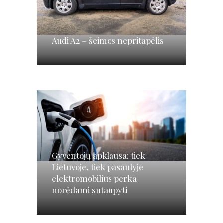
Audi A2 – šeimos nepritapėlis
Gyventojų apklausa: tiek
Lietuvoje, tiek pasaulyje
elektromobilius perka
norėdami sutaupyti