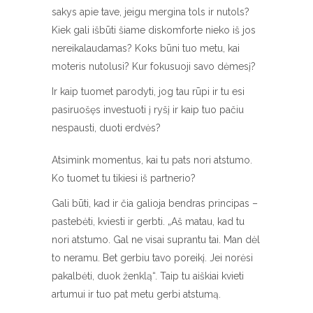
sakys apie tave, jeigu mergina tols ir nutols?
Kiek gali išbūti šiame diskomforte nieko iš jos
nereikalaudamas? Koks būni tuo metu, kai
moteris nutolusi? Kur fokusuoji savo dėmesį?
Ir kaip tuomet parodyti, jog tau rūpi ir tu esi
pasiruošęs investuoti į ryšį ir kaip tuo pačiu
nespausti, duoti erdvės?
Atsimink momentus, kai tu pats nori atstumo.
Ko tuomet tu tikiesi iš partnerio?
Gali būti, kad ir čia galioja bendras principas –
pastebėti, kviesti ir gerbti. „Aš matau, kad tu
nori atstumo. Gal ne visai suprantu tai. Man dėl
to neramu. Bet gerbiu tavo poreikį. Jei norėsi
pakalbėti, duok ženklą“. Taip tu aiškiai kvieti
artumui ir tuo pat metu gerbi atstumą.