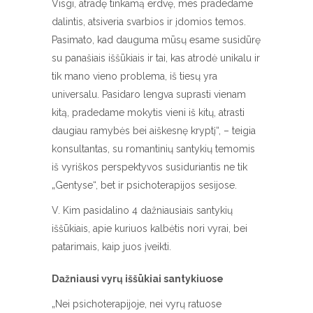
Visgi, atradę tinkamą erdvę, mes pradedame
dalintis, atsiveria svarbios ir įdomios temos.
Pasimato, kad dauguma mūsų esame susidūrę
su panašiais iššūkiais ir tai, kas atrodė unikalu ir
tik mano vieno problema, iš tiesų yra
universalu. Pasidaro lengva suprasti vienam
kitą, pradedame mokytis vieni iš kitų, atrasti
daugiau ramybės bei aiškesnę kryptį“, – teigia
konsultantas, su romantinių santykių temomis
iš vyriškos perspektyvos susiduriantis ne tik
„Gentyse“, bet ir psichoterapijos sesijose.
V. Kim pasidalino 4 dažniausiais santykių
iššūkiais, apie kuriuos kalbėtis nori vyrai, bei
patarimais, kaip juos įveikti.
Dažniausi vyrų iššūkiai santykiuose
„Nei psichoterapijoje, nei vyrų ratuose