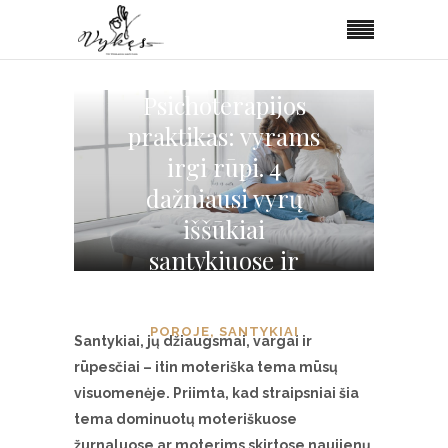
Psichoterapijos
praktikas: vyrams
irgi rūpi. 4
dažniausi vyrų
iššūkiai
santykiuose ir
būdai juos spręsti
POROJE
,
SANTYKIAI
Santykiai, jų džiaugsmai, vargai ir
rūpesčiai – itin moteriška tema mūsų
visuomenėje. Priimta, kad straipsniai šia
tema dominuotų moteriškuose
žurnaluose ar moterims skirtose naujienų