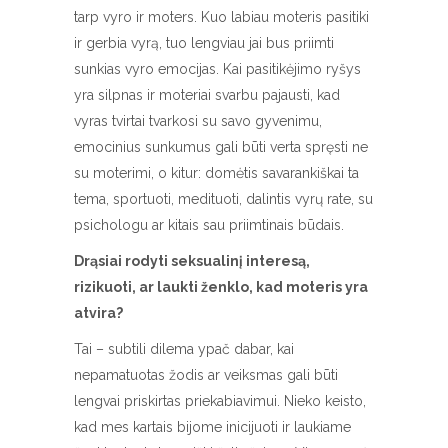
tarp vyro ir moters. Kuo labiau moteris pasitiki
ir gerbia vyrą, tuo lengviau jai bus priimti
sunkias vyro emocijas. Kai pasitikėjimo ryšys
yra silpnas ir moteriai svarbu pajausti, kad
vyras tvirtai tvarkosi su savo gyvenimu,
emocinius sunkumus gali būti verta spręsti ne
su moterimi, o kitur: domėtis savarankiškai ta
tema, sportuoti, medituoti, dalintis vyrų rate, su
psichologu ar kitais sau priimtinais būdais.
Drąsiai rodyti seksualinį interesą,
rizikuoti, ar laukti ženklo, kad moteris yra
atvira?
Tai – subtili dilema ypač dabar, kai
nepamatuotas žodis ar veiksmas gali būti
lengvai priskirtas priekabiavimui. Nieko keisto,
kad mes kartais bijome inicijuoti ir laukiame