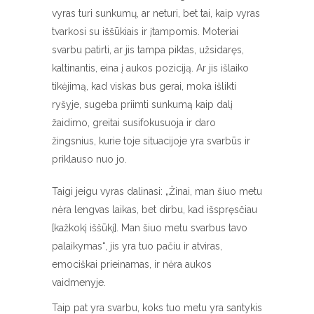
vyras turi sunkumų, ar neturi, bet tai, kaip vyras
tvarkosi su iššūkiais ir įtampomis. Moteriai
svarbu patirti, ar jis tampa piktas, užsidaręs,
kaltinantis, eina į aukos poziciją. Ar jis išlaiko
tikėjimą, kad viskas bus gerai, moka išlikti
ryšyje, sugeba priimti sunkumą kaip dalį
žaidimo, greitai susifokusuoja ir daro
žingsnius, kurie toje situacijoje yra svarbūs ir
priklauso nuo jo.
Taigi jeigu vyras dalinasi: „Žinai, man šiuo metu
nėra lengvas laikas, bet dirbu, kad išspręsčiau
[kažkokį iššūkį]. Man šiuo metu svarbus tavo
palaikymas“, jis yra tuo pačiu ir atviras,
emociškai prieinamas, ir nėra aukos
vaidmenyje.
Taip pat yra svarbu, koks tuo metu yra santykis