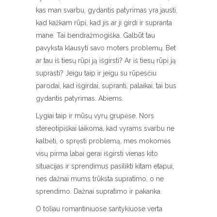
kas man svarbu, gydantis patyrimas yra jausti,
kad kažkam rūpi, kad jis ar ji girdi ir supranta
mane. Tai bendražmogiška. Galbūt tau
pavyksta klausyti savo moters problemų. Bet
ar tau iš tiesų rūpi ją išgirsti? Ar iš tiesų rūpi ją
suprasti? Jeigu taip ir jeigu su rūpesčiu
parodai, kad išgirdai, supranti, palaikai, tai bus
gydantis patyrimas. Abiems.
Lygiai taip ir mūsų vyrų grupėse. Nors
stereotipiškai laikoma, kad vyrams svarbu ne
kalbėti, o spręsti problemą, mes mokomės
visų pirma labai gerai išgirsti vienas kito
situacijas ir sprendimus pasilikti kitam etapui,
nes dažnai mums trūksta supratimo, o ne
sprendimo. Dažnai supratimo ir pakanka.
O toliau romantiniuose santykiuose verta