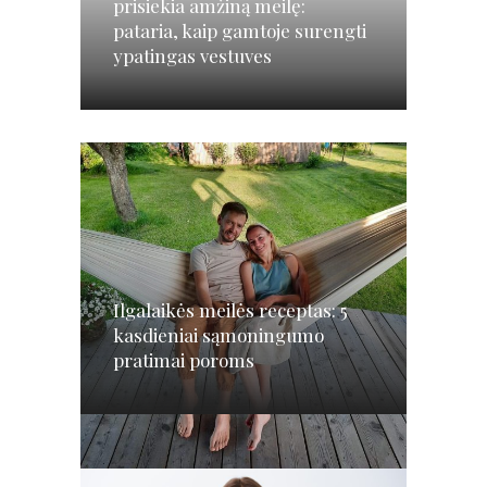
prisiekia amžiną meilę:
pataria, kaip gamtoje surengti
ypatingas vestuves
Ilgalaikės meilės receptas: 5
kasdieniai sąmoningumo
pratimai poroms