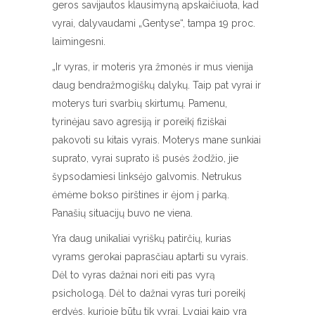
geros savijautos klausimyną apskaičiuota, kad
vyrai, dalyvaudami „Gentyse“, tampa 19 proc.
laimingesni.
„Ir vyras, ir moteris yra žmonės ir mus vienija
daug bendražmogiškų dalykų. Taip pat vyrai ir
moterys turi svarbių skirtumų. Pamenu,
tyrinėjau savo agresiją ir poreikį fiziškai
pakovoti su kitais vyrais. Moterys mane sunkiai
suprato, vyrai suprato iš pusės žodžio, jie
šypsodamiesi linksėjo galvomis. Netrukus
ėmėme bokso pirštines ir ėjom į parką.
Panašių situacijų buvo ne viena.
Yra daug unikaliai vyriškų patirčių, kurias
vyrams gerokai paprasčiau aptarti su vyrais.
Dėl to vyras dažnai nori eiti pas vyrą
psichologą. Dėl to dažnai vyras turi poreikį
erdvės, kurioje būtų tik vyrai. Lygiai kaip yra