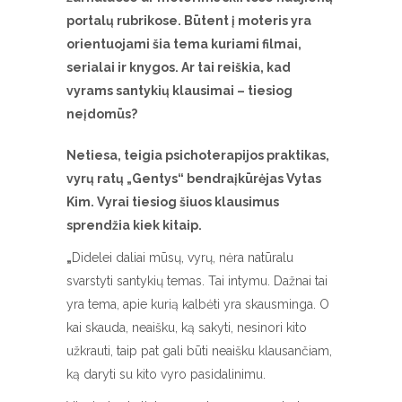
portalų rubrikose. Būtent į moteris yra
orientuojami šia tema kuriami filmai,
serialai ir knygos. Ar tai reiškia, kad
vyrams santykių klausimai – tiesiog
neįdomūs?
Netiesa, teigia psichoterapijos praktikas,
vyrų ratų
„Gentys“ bendraįkūrėjas Vytas
Kim. Vyrai tiesiog šiuos klausimus
sprendžia kiek kitaip.
„
Didelei daliai mūsų, vyrų, nėra natūralu
svarstyti santykių temas. Tai intymu. Dažnai tai
yra tema, apie kurią kalbėti yra skausminga. O
kai skauda, neaišku, ką sakyti, nesinori kito
užkrauti, taip pat gali būti neaišku klausančiam,
ką daryti su kito vyro pasidalinimu.