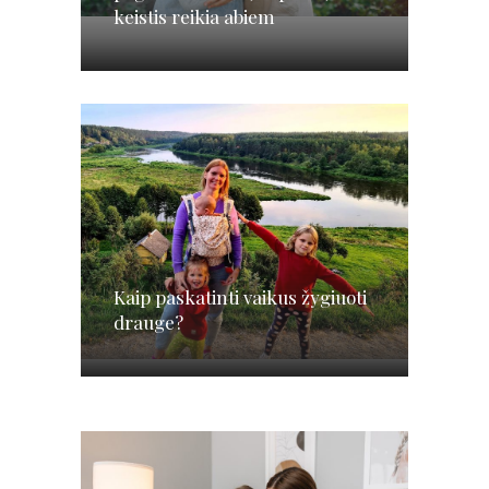
keistis reikia abiem
Kaip paskatinti vaikus žygiuoti
drauge?