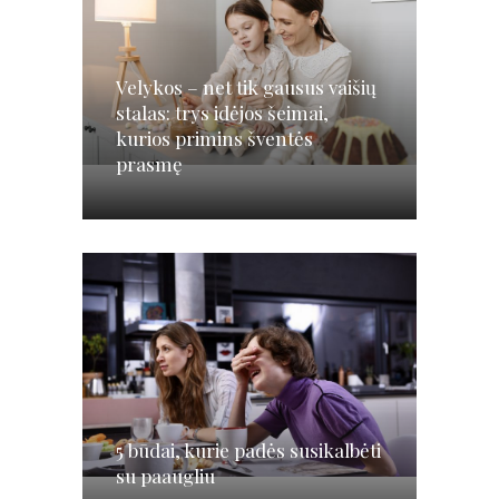
Velykos – net tik gausus vaišių
stalas: trys idėjos šeimai,
kurios primins šventės
prasmę
5 būdai, kurie padės susikalbėti
su paaugliu