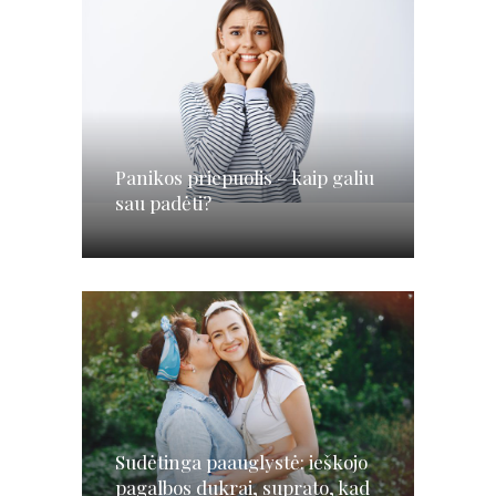
Panikos priepuolis – kaip galiu
sau padėti?
Sudėtinga paauglystė: ieškojo
pagalbos dukrai, suprato, kad