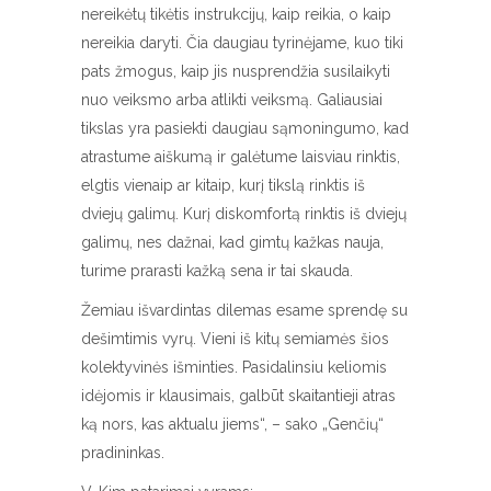
nereikėtų tikėtis instrukcijų, kaip reikia, o kaip
nereikia daryti. Čia daugiau tyrinėjame, kuo tiki
pats žmogus, kaip jis nusprendžia susilaikyti
nuo veiksmo arba atlikti veiksmą. Galiausiai
tikslas yra pasiekti daugiau sąmoningumo, kad
atrastume aiškumą ir galėtume laisviau rinktis,
elgtis vienaip ar kitaip, kurį tikslą rinktis iš
dviejų galimų. Kurį diskomfortą rinktis iš dviejų
galimų, nes dažnai, kad gimtų kažkas nauja,
turime prarasti kažką sena ir tai skauda.
Žemiau išvardintas dilemas esame sprendę su
dešimtimis vyrų. Vieni iš kitų semiamės šios
kolektyvinės išminties. Pasidalinsiu keliomis
idėjomis ir klausimais, galbūt skaitantieji atras
ką nors, kas aktualu jiems“, – sako „Genčių“
pradininkas.