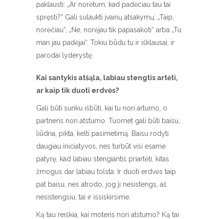
paklausti: „Ar norėtum, kad padėčiau tau tai
spręsti?“ Gali sulaukti įvairių atsakymų: „Taip,
norėčiau“, „Ne, norėjau tik papasakoti“ arba „Tu
man jau padėjai“. Tokiu būdu tu ir išklausai, ir
parodai lyderystę.
Kai santykis atšąla, labiau stengtis artėti,
ar kaip tik duoti erdvės?
Gali būti sunku išbūti, kai tu nori artumo, o
partneris nori atstumo. Tuomet gali būti baisu,
liūdna, pikta, kelti pasimetimą. Baisu rodyti
daugiau iniciatyvos, nes turbūt visi esame
patyrę, kad labiau stengiantis priartėti, kitas
žmogus dar labiau tolsta. Ir duoti erdvės taip
pat baisu, nes atrodo, jog ji nesistengs, aš
nesistengsiu, tai ir išsiskirsime.
Ką tau reiškia, kai moteris nori atstumo? Ką tai