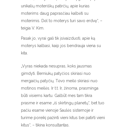
unikalių moteriškų patirčių, apie kurias
moterims daug paprasčiau kalbėti su
moterimis. Dėl to moterys turi savo erdvę“, –
teigia V. Kim.
Pasak jo, vyrai gali tik įsivaizduoti, apie ką
moterys kalbasi, kaip jos bendrauja viena su
kita.
„Vyras niekada nesupras, koks jausmas
gimdyti. Berniukų patyčios skiriasi nuo
mergaičių patyčių. Tėvo meilė skiriasi nuo
motinos meilės. Ir t.t. Ir, žinoma, prasminga
būti visiems kartu. Galbūt mes tam tikra
prasme ir esame „iš skirtingų planetų“, bet tuo
pačiu esame vienoje Saulės sistemoje ir
turime poreikį pažinti vieni kitus bei patirti vieni
kitus“, – tikina konsultantas.