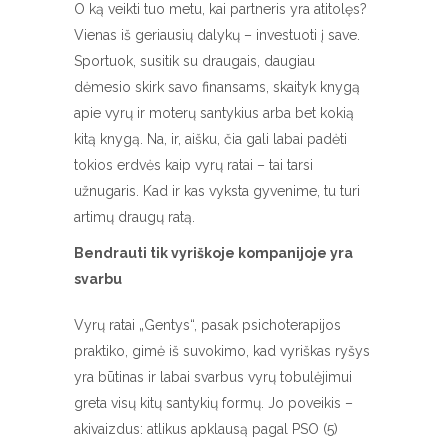
O ką veikti tuo metu, kai partneris yra atitolęs?
Vienas iš geriausių dalykų – investuoti į save.
Sportuok, susitik su draugais, daugiau
dėmesio skirk savo finansams, skaityk knygą
apie vyrų ir moterų santykius arba bet kokią
kitą knygą. Na, ir, aišku, čia gali labai padėti
tokios erdvės kaip vyrų ratai – tai tarsi
užnugaris. Kad ir kas vyksta gyvenime, tu turi
artimų draugų ratą.
Bendrauti tik vyriškoje kompanijoje yra
svarbu
Vyrų ratai „Gentys“, pasak psichoterapijos
praktiko, gimė iš suvokimo, kad vyriškas ryšys
yra būtinas ir labai svarbus vyrų tobulėjimui
greta visų kitų santykių formų. Jo poveikis –
akivaizdus: atlikus apklausą pagal PSO (5)