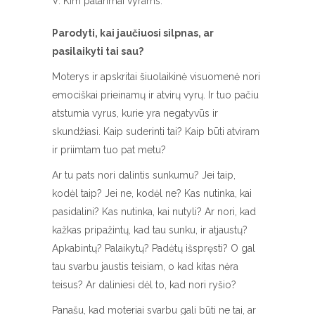
V. Kim patarimai vyrams:
Parodyti, kai jaučiuosi silpnas, ar
pasilaikyti tai sau?
Moterys ir apskritai šiuolaikinė visuomenė nori
emociškai prieinamų ir atvirų vyrų. Ir tuo pačiu
atstumia vyrus, kurie yra negatyvūs ir
skundžiasi. Kaip suderinti tai? Kaip būti atviram
ir priimtam tuo pat metu?
Ar tu pats nori dalintis sunkumu? Jei taip,
kodėl taip? Jei ne, kodėl ne? Kas nutinka, kai
pasidalini? Kas nutinka, kai nutyli? Ar nori, kad
kažkas pripažintų, kad tau sunku, ir atjaustų?
Apkabintų? Palaikytų? Padėtų išspręsti? O gal
tau svarbu jaustis teisiam, o kad kitas nėra
teisus? Ar daliniesi dėl to, kad nori ryšio?
Panašu, kad moteriai svarbu gali būti ne tai, ar