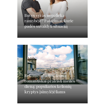
Buvęs vyras nepalieka
ramybėje? Patarimai, kurie
padės suvaldyti situaciją
Rekomendacijos, kur
romantiškai praleisti meilės
dieną: populiarios kelionių
kryptys įsimylėjėliams