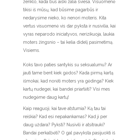
ženklo, kada bus aiški žalia šviesa. Visuomenė
tikisi iš mūsų, kad būsime pagarbūs ir
nedarysime nieko, ko nenori moteris. Kita
vertus visuomenė vis dar pyksta ir nusivilia, kai
vyras neparodo iniciatyvos, nerizikuoja, laukia
moters žingsnio – tai kelia didelį pasimetimą.
Visiems.
Koks tavo paties santykis su seksualumu? Ar
jauti tame bent kiek gėdos? Kada pirmą kartą
išmokai, kad norėti moters yra gėdinga? Kiek
kartų nudegei, kai bandei priartėti? Visi mes
nudegėme daug kartų!
Kaip reaguoji, kai tave atstumia? Ką tau tai
reiškia? Kad esi nepakankamas? Kad ji per
daug uždara? Pyksti? Nusivili ir atsitrauki?
Bandai perkalbėti? O gal pavyksta pasijuokti iš