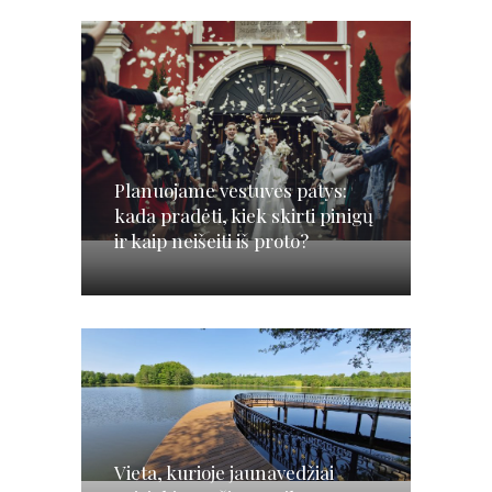
Planuojame vestuves patys:
kada pradėti, kiek skirti pinigų
ir kaip neišeiti iš proto?
Vieta, kurioje jaunavedžiai