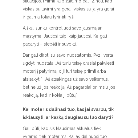
situacijos. Priimti kaip žaidimo dalį. Žinoti, kad
viskas su tavimi yra gerai, viskas su ja yra gerai
ir galima toliau tyrinėti ryšį.
Aišku, sunku kontroliuoti savo jausmą ar
mąstymą. Jautiesi taip, kaip jautiesi. Ką gali
padaryti – stebėti ir suvokti.
Dar gali dirbti su savo nuostatomis. Pvz., verta
ugdyti nuostatą „Aš turiu teisę drąsiai pakviesti
moterį į patyrimą, o ji turi teisę priimti arba
atsisakyti“, „Aš atsakingas už savo veiksmus,
bet ne už jos reakciją. Aš pagarbiai priimsiu jos
reakciją, kad ir kokia ji būtų.“
Kai moteris dalinasi tuo, kas jai svarbu, tik
išklausyti, ar kažką daugiau su tuo daryti?
Gali būti, kad šis klausimas aktualus tiek
vyrams, tiek moterims. Kai aš dalinuosi tuo,