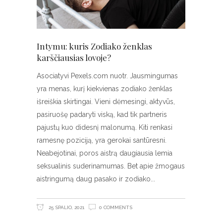
Intymu: kuris Zodiako ženklas
karščiausias lovoje?
Asociatyvi Pexels.com nuotr. Jausmingumas
yra menas, kurį kiekvienas zodiako ženklas
išreiškia skirtingai. Vieni dėmesingi, aktyvūs,
pasiruošę padaryti viską, kad tik partneris
pajustų kuo didesnį malonumą. Kiti renkasi
ramesnę poziciją, yra gerokai santūresni.
Neabejotinai, poros aistrą daugiausia lemia
seksualinis suderinamumas. Bet apie žmogaus
aistringumą daug pasako ir zodiako
25 SPALIO, 2021
0 COMMENTS