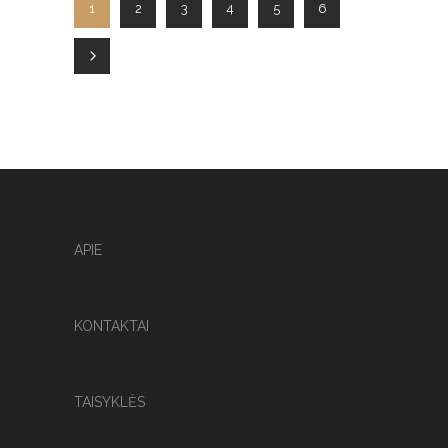
1
2
3
4
5
6
APIE
KONTAKTAI
TAISYKLĖS