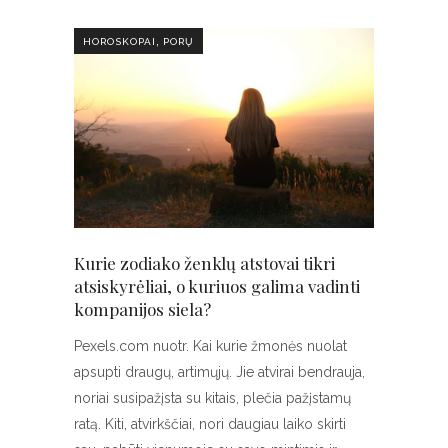
,
HOROSKOPAI
PORŲ
Kurie zodiako ženklų atstovai tikri
atsiskyrėliai, o kuriuos galima vadinti
kompanijos siela?
Pexels.com nuotr. Kai kurie žmonės nuolat
apsupti draugų, artimųjų. Jie atvirai bendrauja,
noriai susipažįsta su kitais, plečia pažįstamų
ratą. Kiti, atvirkščiai, nori daugiau laiko skirti