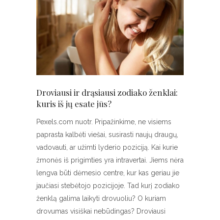
Droviausi ir drąsiausi zodiako ženklai:
kuris iš jų esate jūs?
Pexels.com nuotr. Pripažinkime, ne visiems
paprasta kalbėti viešai, susirasti naujų draugų,
vadovauti, ar užimti lyderio poziciją. Kai kurie
žmonės iš prigimties yra intravertai. Jiems nėra
lengva būti dėmesio centre, kur kas geriau jie
jaučiasi stebėtojo pozicijoje. Tad kurį zodiako
ženklą galima laikyti drovuoliu? O kuriam
drovumas visiškai nebūdingas? Droviausi