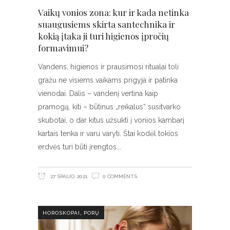
Vaikų vonios zona: kur ir kada netinka
suaugusiems skirta santechnika ir
kokią įtaka ji turi higienos įpročių
formavimui?
Vandens, higienos ir prausimosi ritualai toli
gražu ne visiems vaikams prigyja ir patinka
vienodai. Dalis – vandenį vertina kaip
pramogą, kiti – būtinus „reikalus“ susitvarko
skubotai, o dar kitus užsukti į vonios kambarį
kartais tenka ir varu varyti. Štai kodėl tokios
erdvės turi būti įrengtos
27 SPALIO, 2021
0 COMMENTS
,
HOROSKOPAI
PORŲ