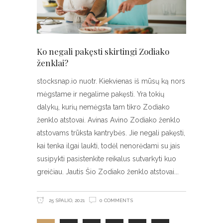
Ko negali pakęsti skirtingi Zodiako
ženklai?
stocksnap.io nuotr. Kiekvienas iš mūsų ką nors
mėgstame ir negalime pakęsti. Yra tokių
dalykų, kurių nemėgsta tam tikro Zodiako
ženklo atstovai. Avinas Avino Zodiako ženklo
atstovams trūksta kantrybės. Jie negali pakęsti,
kai tenka ilgai laukti, todėl nenorėdami su jais
susipykti pasistenkite reikalus sutvarkyti kuo
greičiau. Jautis Šio Zodiako ženklo atstovai
25 SPALIO, 2021
0 COMMENTS