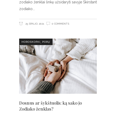
zodiako ženklai linkę užsidaryti savyje Skirstant
zodiako
25 SPALIO, 2021
0 COMMENTS
,
HOROSKOPAI
PORŲ
Dosnus ar šykštuolis: ką sako jo
Zodiako ženklas?