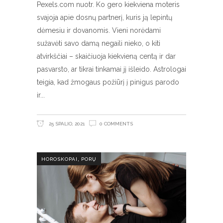
Pexels.com nuotr. Ko gero kiekviena moteris
svajoja apie dosnų partnerį, kuris ją lepintų
dėmesiu ir dovanomis. Vieni norėdami
sužavėti savo damą negaili nieko, o kiti
atvirkščiai – skaičiuoja kiekvieną centą ir dar
pasvarsto, ar tikrai tinkamai jį išleido. Astrologai
teigia, kad žmogaus požiūrį į pinigus parodo
ir
25 SPALIO, 2021
0 COMMENTS
,
HOROSKOPAI
PORŲ