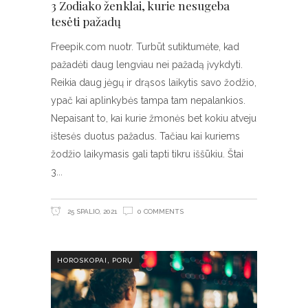
3 Zodiako ženklai, kurie nesugeba
tesėti pažadų
Freepik.com nuotr. Turbūt sutiktumėte, kad
pažadėti daug lengviau nei pažadą įvykdyti.
Reikia daug jėgų ir drąsos laikytis savo žodžio,
ypač kai aplinkybės tampa tam nepalankios.
Nepaisant to, kai kurie žmonės bet kokiu atveju
ištesės duotus pažadus. Tačiau kai kuriems
žodžio laikymasis gali tapti tikru iššūkiu. Štai
3
25 SPALIO, 2021
0 COMMENTS
,
HOROSKOPAI
PORŲ