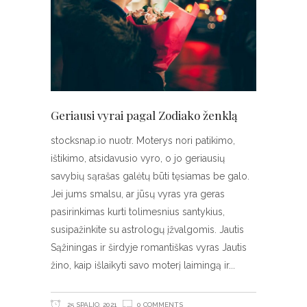
Geriausi vyrai pagal Zodiako ženklą
stocksnap.io nuotr. Moterys nori patikimo,
ištikimo, atsidavusio vyro, o jo geriausių
savybių sąrašas galėtų būti tęsiamas be galo.
Jei jums smalsu, ar jūsų vyras yra geras
pasirinkimas kurti tolimesnius santykius,
susipažinkite su astrologų įžvalgomis. Jautis
Sąžiningas ir širdyje romantiškas vyras Jautis
žino, kaip išlaikyti savo moterį laimingą ir
25 SPALIO, 2021
0 COMMENTS