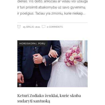
dienas. Vis dėlto, anksčiau ar vėliau visi užauga
ir turi prisiimti atsakomybę už savo gyvenimą
ir poelgius. Tačiau yra žmonių, kurie niekaip
25 SPALIO, 2021
0 COMMENTS
,
HOROSKOPAI
PORŲ
Keturi Zodiako ženklai, kurie skuba
sudaryti santuoką