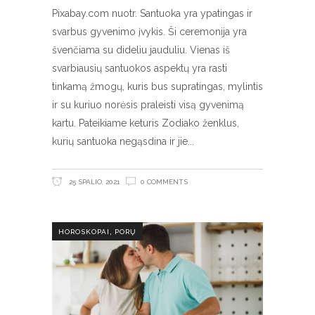
Pixabay.com nuotr. Santuoka yra ypatingas ir
svarbus gyvenimo įvykis. Ši ceremonija yra
švenčiama su dideliu jauduliu. Vienas iš
svarbiausių santuokos aspektų yra rasti
tinkamą žmogų, kuris bus supratingas, mylintis
ir su kuriuo norėsis praleisti visą gyvenimą
kartu. Pateikiame keturis Zodiako ženklus,
kurių santuoka negąsdina ir jie
25 SPALIO, 2021
0 COMMENTS
,
HOROSKOPAI
PORŲ