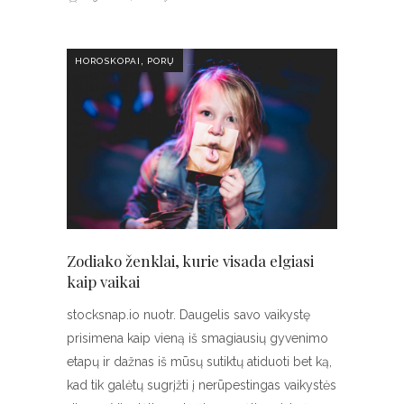
,
HOROSKOPAI
PORŲ
Zodiako ženklai, kurie visada elgiasi
kaip vaikai
stocksnap.io nuotr. Daugelis savo vaikystę
prisimena kaip vieną iš smagiausių gyvenimo
etapų ir dažnas iš mūsų sutiktų atiduoti bet ką,
kad tik galėtų sugrįžti į nerūpestingas vaikystės