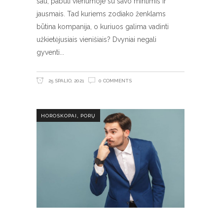
sau, pabūti vienumoje su savo mintimis ir
jausmais. Tad kuriems zodiako ženklams
būtina kompanija, o kuriuos galima vadinti
užkietėjusiais vienišiais? Dvyniai negali
gyventi
25 SPALIO, 2021
0 COMMENTS
,
HOROSKOPAI
PORŲ